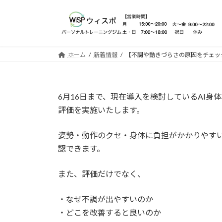
コ
ナ
ン
ビ
テ
ゲ
ン
ー
ツ
シ
ホーム
新着情報
【不調や動きづらさの原因をチェッ
へ
ョ
ス
ン
キ
に
6月16日まで、現在導入を検討しているAI
ッ
移
評価を実施いたします。
プ
動
姿勢・動作のクセ・身体に負担がかかりやすい
認できます。
また、評価だけでなく、
・なぜ不調が出やすいのか
・どこを改善すると良いのか