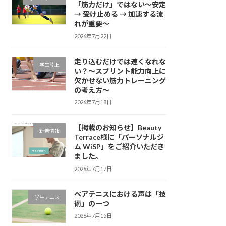
「筋力だけ」ではない～安定
→ 受け止める → 加速する流
れが重要～
2026年7月22日
走り込むだけでは速くなれな
学生陸上
い？～スプリント能力向上に
欠かせない筋力トレーニング
の考え方～
2026年7月18日
【掲載のお知らせ】Beauty
新着情報
Terrace様に「パーソナルジ
ム WiSP」をご紹介いただき
ました。
2026年7月17日
ペアテニスにおける声は「技
学生テニス
術」の一つ
2026年7月15日