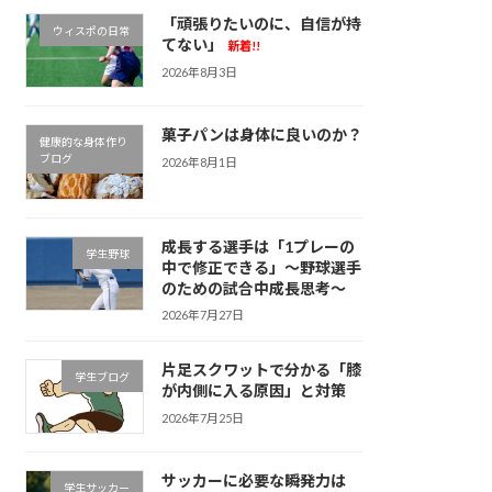
「頑張りたいのに、自信が持
ウィスポの日常
てない」
新着!!
2026年8月3日
菓子パンは身体に良いのか？
健康的な身体作り
ブログ
2026年8月1日
成長する選手は「1プレーの
学生野球
中で修正できる」～野球選手
のための試合中成長思考～
2026年7月27日
片足スクワットで分かる「膝
学生ブログ
が内側に入る原因」と対策
2026年7月25日
サッカーに必要な瞬発力は
学生サッカー