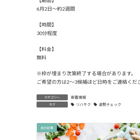
【期間】
6月2日〜約2週間
【時間】
30分程度
【料金】
無料
※枠が埋まり次第終了する場合があります。
ご希望の方は2〜3候補ほど日時をご連絡くだ
新着情報
カテゴリー
リハサク
姿勢チェック
タグ
前の記事