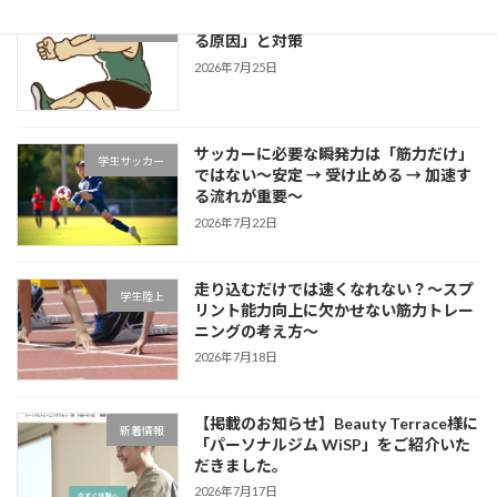
片足スクワットで分かる「膝が内側に入
学生ブログ
る原因」と対策
2026年7月25日
サッカーに必要な瞬発力は「筋力だけ」
学生サッカー
ではない～安定 → 受け止める → 加速す
る流れが重要～
2026年7月22日
走り込むだけでは速くなれない？～スプ
学生陸上
リント能力向上に欠かせない筋力トレー
ニングの考え方～
2026年7月18日
【掲載のお知らせ】Beauty Terrace様に
新着情報
「パーソナルジム WiSP」をご紹介いた
だきました。
2026年7月17日