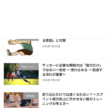
成長する選手は「1プレーの中で修正で
学生野球
きる」～野球選手のための試合中成長思
考～
2026年7月27日
片足スクワットで分かる「膝が内側に入
学生ブログ
る原因」と対策
2026年7月25日
サッカーに必要な瞬発力は「筋力だけ」
学生サッカー
ではない～安定 → 受け止める → 加速す
る流れが重要～
2026年7月22日
走り込むだけでは速くなれない？～スプ
学生陸上
リント能力向上に欠かせない筋力トレー
ニングの考え方～