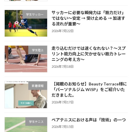
サッカーに必要な瞬発力は「筋力だけ」
学生サッカー
ではない～安定 → 受け止める → 加速す
る流れが重要～
2026年7月22日
走り込むだけでは速くなれない？～スプ
学生陸上
リント能力向上に欠かせない筋力トレー
ニングの考え方～
2026年7月18日
【掲載のお知らせ】Beauty Terrace様に
新着情報
「パーソナルジム WiSP」をご紹介いた
だきました。
2026年7月17日
ペアテニスにおける声は「技術」の一つ
学生テニス
2026年7月15日