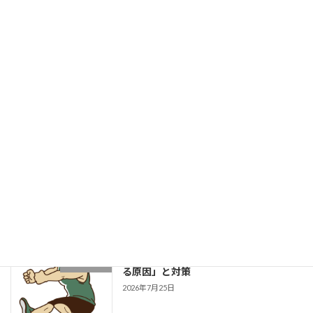
「頑張りたいのに、自信が持てない」
ウィスポの日常
新着!!
2026年8月3日
菓子パンは身体に良いのか？
健康的な身体作りブログ
2026年8月1日
成長する選手は「1プレーの中で修正で
学生野球
きる」～野球選手のための試合中成長思
考～
2026年7月27日
片足スクワットで分かる「膝が内側に入
学生ブログ
る原因」と対策
2026年7月25日