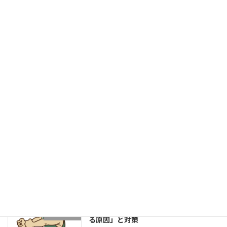
「頑張りたいのに、自信が持てない」
ウィスポの日常
新着!!
2026年8月3日
菓子パンは身体に良いのか？
健康的な身体作りブログ
2026年8月1日
成長する選手は「1プレーの中で修正で
学生野球
きる」～野球選手のための試合中成長思
考～
2026年7月27日
片足スクワットで分かる「膝が内側に入
学生ブログ
る原因」と対策