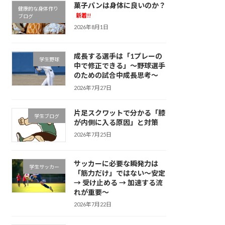
菓子パンは身体に良いのか？
健康的な身体作り
新着!!
ブログ
2026年8月1日
成長する選手は「1プレーの
学生野球
中で修正できる」～野球選手
のための試合中成長思考～
2026年7月27日
片足スクワットで分かる「膝
学生ブログ
が内側に入る原因」と対策
2026年7月25日
サッカーに必要な瞬発力は
学生サッカー
「筋力だけ」ではない～安定
→ 受け止める → 加速する流
れが重要～
2026年7月22日