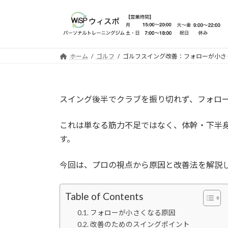
コ
ナ
ン
ビ
テ
ゲ
ン
ー
ツ
シ
ホーム
ゴルフ
ゴルフスイング改善：フォローが小さ
へ
ョ
ス
ン
キ
に
スイング後半でクラブを振り切れず、フォロ
ッ
移
プ
動
これは単なる筋力不足ではなく、体幹・下半
す。
今回は、プロの視点から原因と改善法を解説
Table of Contents
フォローが小さくなる原因
改善のためのスイングポイント