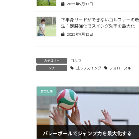
2025年9月17日
下半身リードができないゴルファーの
法：足腰強化でスイング効率を最大化
2025年9月15日
ゴルフ
カテゴリー
ゴルフスイング
フォロースルー
タグ
前の記事
バレーボールでジャンプ力を最大化する～トリプルエクステンションの完全同期法～