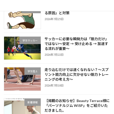
片足スクワットで分かる「膝が内側に入
学生ブログ
る原因」と対策
2026年7月25日
サッカーに必要な瞬発力は「筋力だけ」
学生サッカー
ではない～安定 → 受け止める → 加速す
る流れが重要～
2026年7月22日
走り込むだけでは速くなれない？～スプ
学生陸上
リント能力向上に欠かせない筋力トレー
ニングの考え方～
2026年7月18日
【掲載のお知らせ】Beauty Terrace様に
新着情報
「パーソナルジム WiSP」をご紹介いた
だきました。