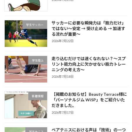
サッカーに必要な瞬発力は「筋力だけ」
学生サッカー
ではない～安定 → 受け止める → 加速す
る流れが重要～
2026年7月22日
走り込むだけでは速くなれない？～スプ
学生陸上
リント能力向上に欠かせない筋力トレー
ニングの考え方～
2026年7月18日
【掲載のお知らせ】Beauty Terrace様に
新着情報
「パーソナルジム WiSP」をご紹介いた
だきました。
2026年7月17日
ペアテニスにおける声は「技術」の一つ
学生テニス