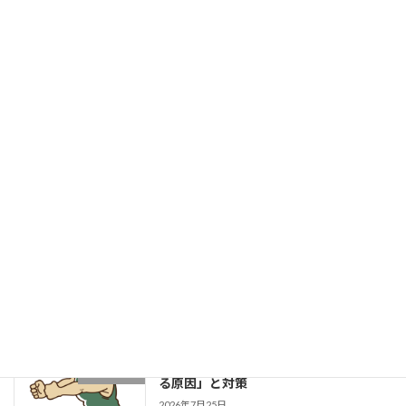
「頑張りたいのに、自信が持てない」
ウィスポの日常
新着!!
2026年8月3日
菓子パンは身体に良いのか？
健康的な身体作りブログ
2026年8月1日
成長する選手は「1プレーの中で修正で
学生野球
きる」～野球選手のための試合中成長思
考～
2026年7月27日
片足スクワットで分かる「膝が内側に入
学生ブログ
る原因」と対策
2026年7月25日