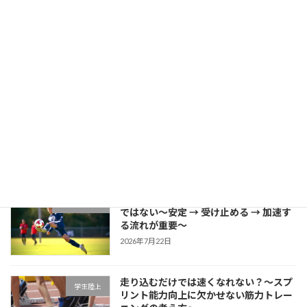
成長する選手は「1プレーの中で修正で
学生野球
きる」～野球選手のための試合中成長思
考～
2026年7月27日
片足スクワットで分かる「膝が内側に入
学生ブログ
る原因」と対策
2026年7月25日
サッカーに必要な瞬発力は「筋力だけ」
学生サッカー
ではない～安定 → 受け止める → 加速す
る流れが重要～
2026年7月22日
走り込むだけでは速くなれない？～スプ
学生陸上
リント能力向上に欠かせない筋力トレー