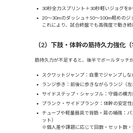
30秒全力スプリント＋30秒軽いジョグを8
20〜30mのダッシュ＋50〜100m軽めのジ
これにより、試合終盤でも高強度で動き続
（2）下肢・体幹の筋持久力強化（
筋持久力が不足すると、後半でボールタッチ
スクワットジャンプ：自重でジャンプしなが
ランジ歩き：前後に歩きながらランジ（左右
サイドステップ・シャッフル：守備の横方向
プランク・サイドプランク：体幹の安定性向
チューブや軽量器具で背筋・肩の補強：パス
ット）
※個人差や課題に応じて回数・セット数・