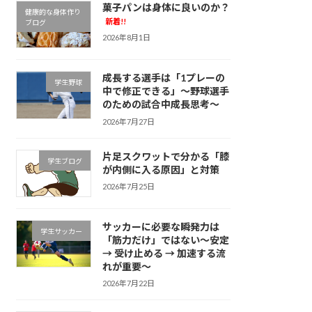
菓子パンは身体に良いのか？
健康的な身体作り
新着!!
ブログ
2026年8月1日
成長する選手は「1プレーの
学生野球
中で修正できる」～野球選手
のための試合中成長思考～
2026年7月27日
片足スクワットで分かる「膝
学生ブログ
が内側に入る原因」と対策
2026年7月25日
サッカーに必要な瞬発力は
学生サッカー
「筋力だけ」ではない～安定
→ 受け止める → 加速する流
れが重要～
2026年7月22日