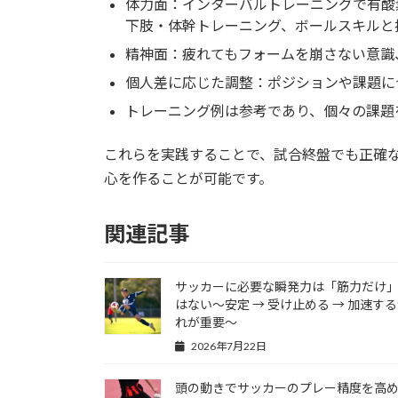
体力面：インターバルトレーニングで有酸
下肢・体幹トレーニング、ボールスキルと
精神面：疲れてもフォームを崩さない意識
個人差に応じた調整：ポジションや課題に
トレーニング例は参考であり、個々の課題
これらを実践することで、試合終盤でも正確
心を作ることが可能です。
関連記事
サッカーに必要な瞬発力は「筋力だけ
はない～安定 → 受け止める → 加速す
れが重要～
2026年7月22日
頭の動きでサッカーのプレー精度を高