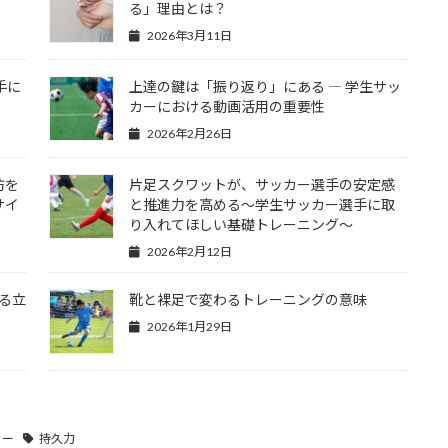
る」理由とは？
2026年3月11日
手に
上達の鍵は「振り返り」にある ― 学生サッ
カーにおける動画活用の重要性
2026年2月26日
防を
片足スクワットが、サッカー選手の安定感
サイ
と推進力を高める〜学生サッカー選手に取
り入れてほしい基礎トレーニング〜
2026年2月12日
る立
靴と裸足で変わるトレーニングの意味
2026年1月29日
カー
持久力