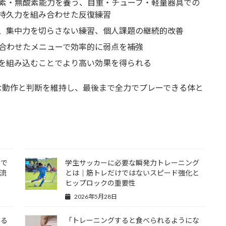
素・無酸素能力を養う、自重・チューブ・軽量器具での
持久力を組み合わせた反復練習
、集中力を切らさない練習、個人課題の継続的改善
合わせたメニューで効率的に弱点を補強
を組み込むことでより高い効果を得られる
な動作と判断を維持し、最後まで全力でプレーできる体と
」で
学生サッカーに必要な瞬発力トレーニング
る流
とは｜筋トレだけではないスピード強化と
ヒップロックの重要性
2026年5月28日
める
「トレーニングすると食べられるようにな