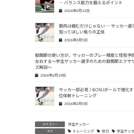
― バランス能力を鍛えるポイント
2026年3月12日
筋肉は縮むだけじゃない ― サッカー選
知ってほしい張りの正体
2026年3月5日
股関節の使い方が、サッカーのプレー精度と怪我予
左右する〜学生サッカー選手のための股関節エクサ
ズ解説〜
2026年2月19日
サッカー部必見！BOSUボールで強化す
位体幹トレーニング
2026年2月5日
学生サッカー
カテゴリー
トレーニング
体力
学生サッ
タグ