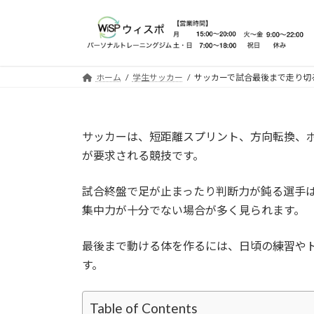
コ
ナ
ン
ビ
テ
ゲ
ン
ー
ツ
シ
ホーム
学生サッカー
サッカーで試合最後まで走り切
へ
ョ
ス
ン
キ
に
サッカーは、短距離スプリント、方向転換、
ッ
移
が要求される競技です。
プ
動
試合終盤で足が止まったり判断力が鈍る選手
集中力が十分でない場合が多く見られます。
最後まで動ける体を作るには、日頃の練習や
す。
Table of Contents