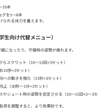
〜10本
ョグを5〜8本
けられる体力を養えます。
学生向け代替メニュー）
が雑になったり、守備時の姿勢が崩れます。
らスクワット（10〜15回×3セット）
10歩×3セット）
への動きを強化（15秒×3セット）
上（30秒〜1分×3セット）
やシュート時の姿勢を安定させる（10〜15回×2〜3セ
負荷を調整すると、より効果的です。