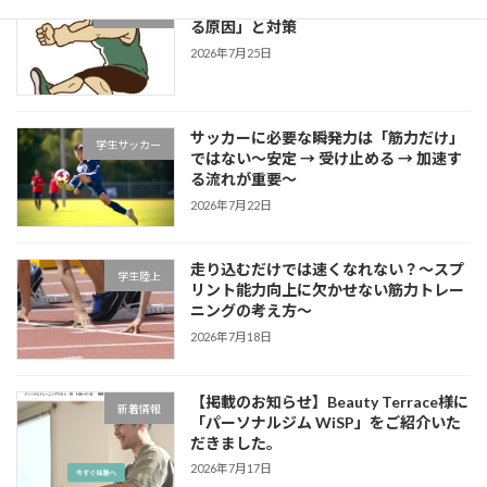
片足スクワットで分かる「膝が内側に入
学生ブログ
る原因」と対策
2026年7月25日
サッカーに必要な瞬発力は「筋力だけ」
学生サッカー
ではない～安定 → 受け止める → 加速す
る流れが重要～
2026年7月22日
走り込むだけでは速くなれない？～スプ
学生陸上
リント能力向上に欠かせない筋力トレー
ニングの考え方～
2026年7月18日
【掲載のお知らせ】Beauty Terrace様に
新着情報
「パーソナルジム WiSP」をご紹介いた
だきました。
2026年7月17日