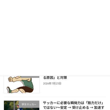
菓子パンは身体に良いのか？
健康的な身体作りブログ
2026年8月1日
成長する選手は「1プレーの中で修正で
学生野球
きる」～野球選手のための試合中成長思
考～
2026年7月27日
片足スクワットで分かる「膝が内側に入
学生ブログ
る原因」と対策
2026年7月25日
サッカーに必要な瞬発力は「筋力だけ」
学生サッカー
ではない～安定 → 受け止める → 加速す