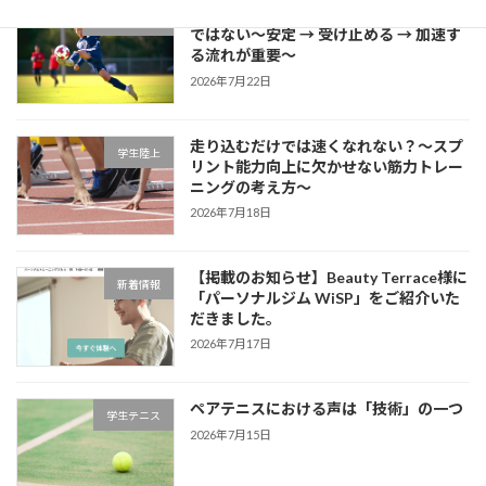
サッカーに必要な瞬発力は「筋力だけ」
学生サッカー
ではない～安定 → 受け止める → 加速す
る流れが重要～
2026年7月22日
走り込むだけでは速くなれない？～スプ
学生陸上
リント能力向上に欠かせない筋力トレー
ニングの考え方～
2026年7月18日
【掲載のお知らせ】Beauty Terrace様に
新着情報
「パーソナルジム WiSP」をご紹介いた
だきました。
2026年7月17日
ペアテニスにおける声は「技術」の一つ
学生テニス
2026年7月15日