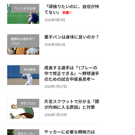
「頑張りたいのに、自信が持
ウィスポの日常
てない」
新着!!
2026年8月3日
菓子パンは身体に良いのか？
健康的な身体作り
ブログ
2026年8月1日
成長する選手は「1プレーの
学生野球
中で修正できる」～野球選手
のための試合中成長思考～
2026年7月27日
片足スクワットで分かる「膝
学生ブログ
が内側に入る原因」と対策
2026年7月25日
サッカーに必要な瞬発力は
学生サッカー