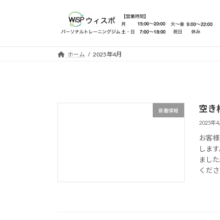
コ
ナ
ン
ビ
テ
ゲ
ン
ー
ツ
シ
ホーム
2025年4月
へ
ョ
ス
ン
キ
に
ッ
移
空き
プ
動
新着情報
2025年
お客様
します
ました
ください