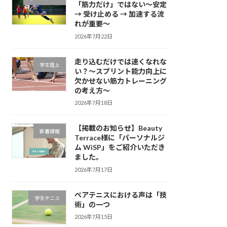
「筋力だけ」ではない～安定
→ 受け止める → 加速する流
れが重要～
2026年7月22日
走り込むだけでは速くなれな
学生陸上
い？～スプリント能力向上に
欠かせない筋力トレーニング
の考え方～
2026年7月18日
【掲載のお知らせ】Beauty
新着情報
Terrace様に「パーソナルジ
ム WiSP」をご紹介いただき
ました。
2026年7月17日
ペアテニスにおける声は「技
学生テニス
術」の一つ
2026年7月15日