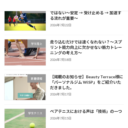
サッカーに必要な瞬発力は「筋力だけ」
学生サッカー
ではない～安定 → 受け止める → 加速す
る流れが重要～
2026年7月22日
走り込むだけでは速くなれない？～スプ
学生陸上
リント能力向上に欠かせない筋力トレー
ニングの考え方～
2026年7月18日
【掲載のお知らせ】Beauty Terrace様に
新着情報
「パーソナルジム WiSP」をご紹介いた
だきました。
2026年7月17日
ペアテニスにおける声は「技術」の一つ
学生テニス
2026年7月15日