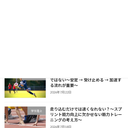
成長する選手は「1プレーの中で修正で
学生野球
きる」～野球選手のための試合中成長思
考～
2026年7月27日
片足スクワットで分かる「膝が内側に入
学生ブログ
る原因」と対策
2026年7月25日
サッカーに必要な瞬発力は「筋力だけ」
学生サッカー
ではない～安定 → 受け止める → 加速す
る流れが重要～
2026年7月22日
走り込むだけでは速くなれない？～スプ
学生陸上
リント能力向上に欠かせない筋力トレー
ニングの考え方～
2026年7月18日