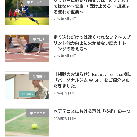
サッカーに必要な瞬発力は「筋力だけ」
学生サッカー
ではない～安定 → 受け止める → 加速す
る流れが重要～
2026年7月22日
走り込むだけでは速くなれない？～スプ
学生陸上
リント能力向上に欠かせない筋力トレー
ニングの考え方～
2026年7月18日
【掲載のお知らせ】Beauty Terrace様に
新着情報
「パーソナルジム WiSP」をご紹介いた
だきました。
2026年7月17日
ペアテニスにおける声は「技術」の一つ
学生テニス
2026年7月15日