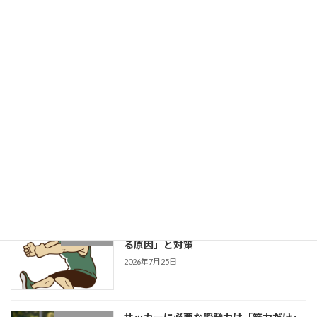
2026年8月3日
菓子パンは身体に良いのか？
健康的な身体作りブログ
2026年8月1日
成長する選手は「1プレーの中で修正で
学生野球
きる」～野球選手のための試合中成長思
考～
2026年7月27日
片足スクワットで分かる「膝が内側に入
学生ブログ
る原因」と対策
2026年7月25日