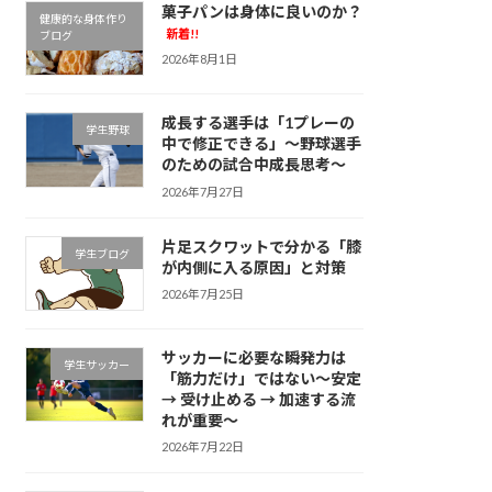
菓子パンは身体に良いのか？
健康的な身体作り
新着!!
ブログ
2026年8月1日
成長する選手は「1プレーの
学生野球
中で修正できる」～野球選手
のための試合中成長思考～
2026年7月27日
片足スクワットで分かる「膝
学生ブログ
が内側に入る原因」と対策
2026年7月25日
サッカーに必要な瞬発力は
学生サッカー
「筋力だけ」ではない～安定
→ 受け止める → 加速する流
れが重要～
2026年7月22日