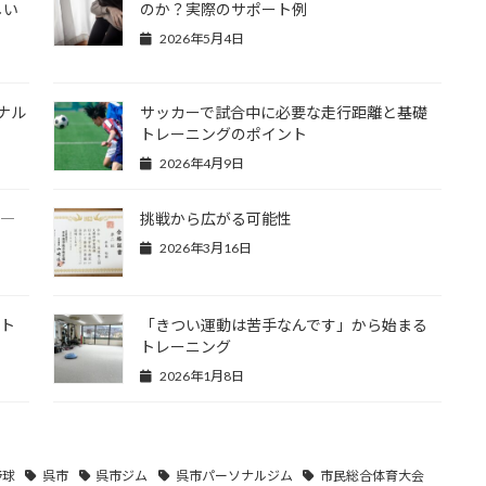
しい
のか？実際のサポート例
2026年5月4日
ナル
サッカーで試合中に必要な走行距離と基礎
トレーニングのポイント
2026年4月9日
？―
挑戦から広がる可能性
2026年3月16日
たト
「きつい運動は苦手なんです」から始まる
トレーニング
2026年1月8日
野球
呉市
呉市ジム
呉市パーソナルジム
市民総合体育大会