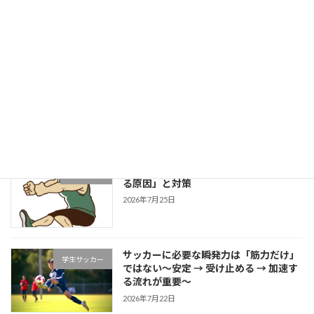
健康的な身体作りブログ
2026年8月1日
成長する選手は「1プレーの中で修正で
学生野球
きる」～野球選手のための試合中成長思
考～
2026年7月27日
片足スクワットで分かる「膝が内側に入
学生ブログ
る原因」と対策
2026年7月25日
サッカーに必要な瞬発力は「筋力だけ」
学生サッカー
ではない～安定 → 受け止める → 加速す
る流れが重要～
2026年7月22日