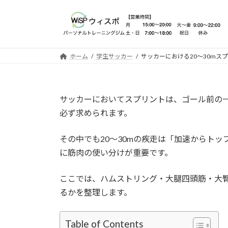
コ
ナ
ン
ビ
テ
ゲ
ン
ー
ツ
シ
ホーム
学生サッカー
サッカーにおける20～30mス
へ
ョ
ス
ン
キ
に
サッカーにおいてスプリントは、ゴール前の
ッ
移
必ず求められます。
プ
動
その中でも20～30mの疾走は「加速からト
に筋肉の使い分けが重要です。
ここでは、ハムストリング・大腿四頭筋・大
るかを整理します。
Table of Contents