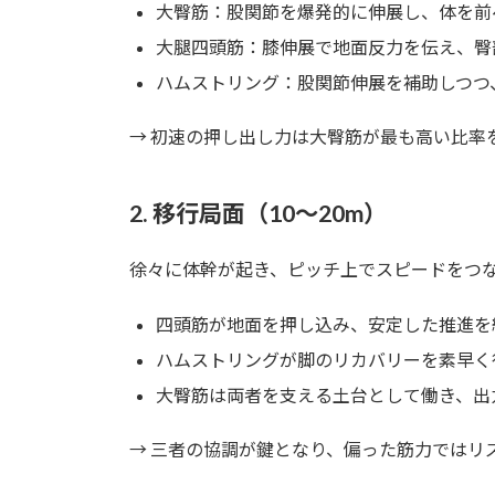
大臀筋：股関節を爆発的に伸展し、体を前
大腿四頭筋：膝伸展で地面反力を伝え、臀
ハムストリング：股関節伸展を補助しつつ
→ 初速の押し出し力は大臀筋が最も高い比率
2. 移行局面（10～20m）
徐々に体幹が起き、ピッチ上でスピードをつ
四頭筋が地面を押し込み、安定した推進を
ハムストリングが脚のリカバリーを素早く
大臀筋は両者を支える土台として働き、出
→ 三者の協調が鍵となり、偏った筋力ではリ