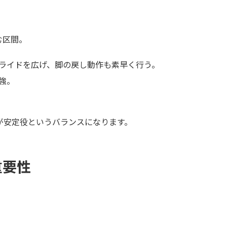
）
む区間。
ライドを広げ、脚の戻し動作も素早く行う。
強。
が安定役というバランスになります。
重要性