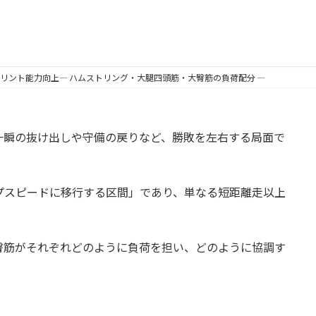
プリント能力向上― ハムストリング・大腿四頭筋・大臀筋の負荷配分 ―
一瞬の抜け出しや守備の戻りなど、勝敗を左右する局面で
ップスピードに移行する区間」であり、単なる短距離走以上
臀筋がそれぞれどのように負荷を担い、どのように協調す