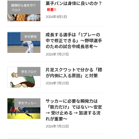
菓子パンは身体に良いのか？
健康的な身体作り
新着!!
ブログ
2026年8月1日
成長する選手は「1プレーの
学生野球
中で修正できる」～野球選手
のための試合中成長思考～
2026年7月27日
片足スクワットで分かる「膝
学生ブログ
が内側に入る原因」と対策
2026年7月25日
サッカーに必要な瞬発力は
学生サッカー
「筋力だけ」ではない～安定
→ 受け止める → 加速する流
れが重要～
2026年7月22日