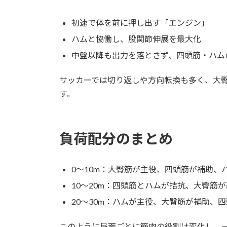
初速で体を前に押し出す「エンジン」
ハムと協働し、股関節伸展を最大化
中盤以降も出力を落とさず、四頭筋・ハム
サッカーでは切り返しや方向転換も多く、大
す。
負荷配分のまとめ
0～10m：大臀筋が主役、四頭筋が補助、
10～20m：四頭筋とハムが拮抗、大臀筋
20～30m：ハムが主役、大臀筋が補助、
このように局面ごとに筋肉の役割は変化し、