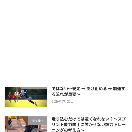
成長する選手は「1プレーの中で修正で
学生野球
きる」～野球選手のための試合中成長思
考～
2026年7月27日
片足スクワットで分かる「膝が内側に入
学生ブログ
る原因」と対策
2026年7月25日
サッカーに必要な瞬発力は「筋力だけ」
学生サッカー
ではない～安定 → 受け止める → 加速す
る流れが重要～
2026年7月22日
走り込むだけでは速くなれない？～スプ
学生陸上
リント能力向上に欠かせない筋力トレー
ニングの考え方～