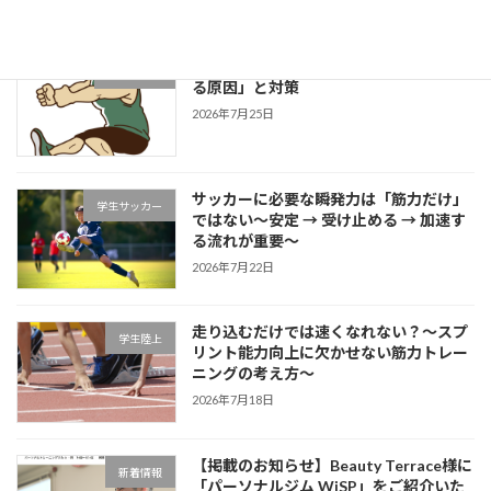
2026年7月27日
片足スクワットで分かる「膝が内側に入
学生ブログ
る原因」と対策
2026年7月25日
サッカーに必要な瞬発力は「筋力だけ」
学生サッカー
ではない～安定 → 受け止める → 加速す
る流れが重要～
2026年7月22日
走り込むだけでは速くなれない？～スプ
学生陸上
リント能力向上に欠かせない筋力トレー
ニングの考え方～
2026年7月18日
【掲載のお知らせ】Beauty Terrace様に
新着情報
「パーソナルジム WiSP」をご紹介いた