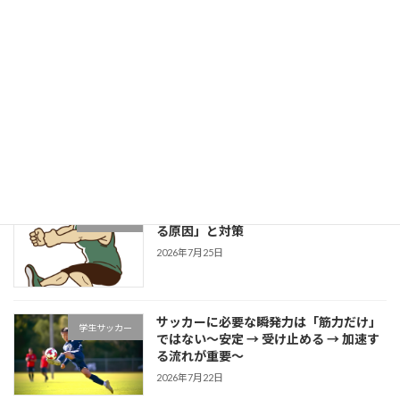
健康的な身体作りブログ
2026年8月1日
成長する選手は「1プレーの中で修正で
学生野球
きる」～野球選手のための試合中成長思
考～
2026年7月27日
片足スクワットで分かる「膝が内側に入
学生ブログ
る原因」と対策
2026年7月25日
サッカーに必要な瞬発力は「筋力だけ」
学生サッカー
ではない～安定 → 受け止める → 加速す
る流れが重要～
2026年7月22日