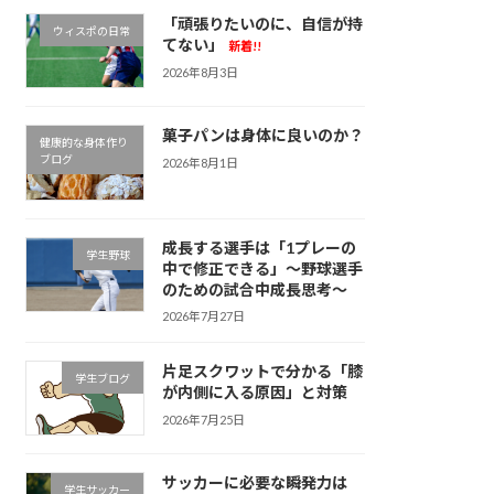
「頑張りたいのに、自信が持
ウィスポの日常
てない」
新着!!
2026年8月3日
菓子パンは身体に良いのか？
健康的な身体作り
ブログ
2026年8月1日
成長する選手は「1プレーの
学生野球
中で修正できる」～野球選手
のための試合中成長思考～
2026年7月27日
片足スクワットで分かる「膝
学生ブログ
が内側に入る原因」と対策
2026年7月25日
サッカーに必要な瞬発力は
学生サッカー