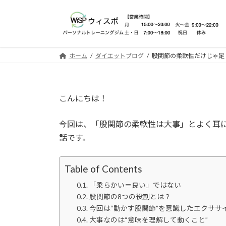
コ
ナ
ン
ビ
テ
ゲ
ン
ー
ツ
シ
ホーム
ダイエットブログ
股関節の柔軟性だけじゃ足
へ
ョ
ス
ン
キ
に
こんにちは！
ッ
移
プ
動
今回は、「股関節の柔軟性は大事」とよく耳
話です。
Table of Contents
「柔らかい＝良い」ではない
股関節の8つの役割とは？
今回は“動かす股関節”を意識したエクササ
大事なのは“意味を理解して動くこと”