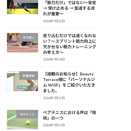
「筋力だけ」ではない～安定
→ 受け止める → 加速する流
れが重要～
2026年7月22日
走り込むだけでは速くなれな
学生陸上
い？～スプリント能力向上に
欠かせない筋力トレーニング
の考え方～
2026年7月18日
【掲載のお知らせ】Beauty
新着情報
Terrace様に「パーソナルジ
ム WiSP」をご紹介いただき
ました。
2026年7月17日
ペアテニスにおける声は「技
学生テニス
術」の一つ
2026年7月15日