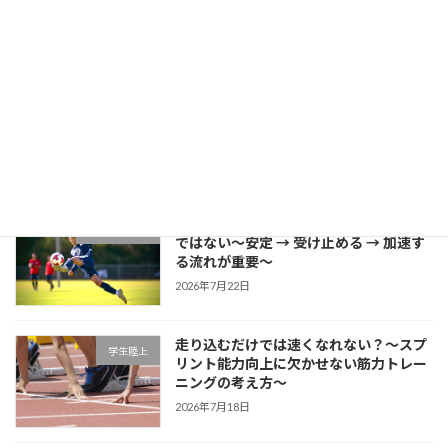
きる」～野球選手のための試合中成長思
考～
2026年7月27日
片足スクワットで分かる「膝が内側に入
学生ブログ
る原因」と対策
2026年7月25日
サッカーに必要な瞬発力は「筋力だけ」
学生サッカー
ではない～安定 → 受け止める → 加速す
る流れが重要～
2026年7月22日
走り込むだけでは速くなれない？～スプ
学生陸上
リント能力向上に欠かせない筋力トレー
ニングの考え方～
2026年7月18日