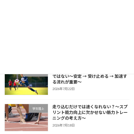
きる」～野球選手のための試合中成長思
考～
2026年7月27日
片足スクワットで分かる「膝が内側に入
学生ブログ
る原因」と対策
2026年7月25日
サッカーに必要な瞬発力は「筋力だけ」
学生サッカー
ではない～安定 → 受け止める → 加速す
る流れが重要～
2026年7月22日
走り込むだけでは速くなれない？～スプ
学生陸上
リント能力向上に欠かせない筋力トレー
ニングの考え方～
2026年7月18日