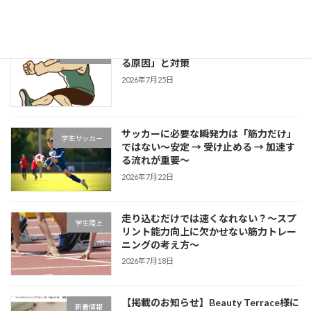
2026年7月27日
片足スクワットで分かる「膝が内側に入
学生ブログ
る原因」と対策
2026年7月25日
サッカーに必要な瞬発力は「筋力だけ」
学生サッカー
ではない～安定 → 受け止める → 加速す
る流れが重要～
2026年7月22日
走り込むだけでは速くなれない？～スプ
学生陸上
リント能力向上に欠かせない筋力トレー
ニングの考え方～
2026年7月18日
【掲載のお知らせ】Beauty Terrace様に
新着情報