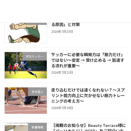
2026年7月27日
片足スクワットで分かる「膝が内側に入
学生ブログ
る原因」と対策
2026年7月25日
サッカーに必要な瞬発力は「筋力だけ」
学生サッカー
ではない～安定 → 受け止める → 加速す
る流れが重要～
2026年7月22日
走り込むだけでは速くなれない？～スプ
学生陸上
リント能力向上に欠かせない筋力トレー
ニングの考え方～
2026年7月18日
【掲載のお知らせ】Beauty Terrace様に
新着情報
「パーソナルジム WiSP」をご紹介いた