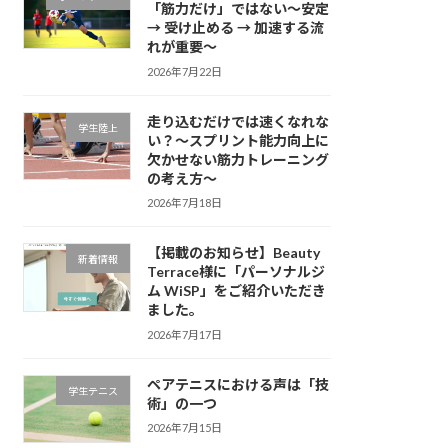
「筋力だけ」ではない～安定
→ 受け止める → 加速する流
れが重要～
2026年7月22日
走り込むだけでは速くなれな
学生陸上
い？～スプリント能力向上に
欠かせない筋力トレーニング
の考え方～
2026年7月18日
【掲載のお知らせ】Beauty
新着情報
Terrace様に「パーソナルジ
ム WiSP」をご紹介いただき
ました。
2026年7月17日
ペアテニスにおける声は「技
学生テニス
術」の一つ
2026年7月15日