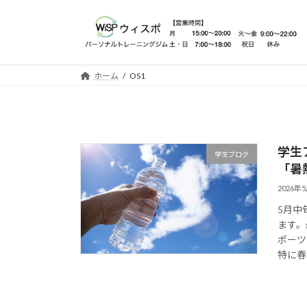
コ
ナ
ン
ビ
テ
ゲ
ン
ー
ツ
シ
ホーム
OS1
へ
ョ
ス
ン
キ
に
ッ
移
学生
プ
動
学生ブログ
「暑
2026年
5月中
ます。
ポーツ
特に春