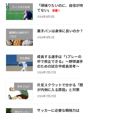
「頑張りたいのに、自信が持
ウィスポの日常
てない」
新着!!
2026年8月3日
菓子パンは身体に良いのか？
健康的な身体作り
ブログ
2026年8月1日
成長する選手は「1プレーの
学生野球
中で修正できる」～野球選手
のための試合中成長思考～
2026年7月27日
片足スクワットで分かる「膝
学生ブログ
が内側に入る原因」と対策
2026年7月25日
サッカーに必要な瞬発力は
学生サッカー