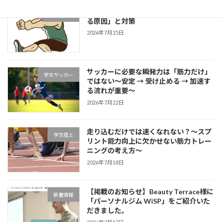
片足スクワットで分かる「膝が内側に入
学生ブログ
る原因」と対策
2026年7月25日
サッカーに必要な瞬発力は「筋力だけ」
学生サッカー
ではない～安定 → 受け止める → 加速す
る流れが重要～
2026年7月22日
走り込むだけでは速くなれない？～スプ
学生陸上
リント能力向上に欠かせない筋力トレー
ニングの考え方～
2026年7月18日
【掲載のお知らせ】Beauty Terrace様に
新着情報
「パーソナルジム WiSP」をご紹介いた
だきました。