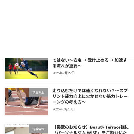
2026年7月27日
片足スクワットで分かる「膝が内側に入
学生ブログ
る原因」と対策
2026年7月25日
サッカーに必要な瞬発力は「筋力だけ」
学生サッカー
ではない～安定 → 受け止める → 加速す
る流れが重要～
2026年7月22日
走り込むだけでは速くなれない？～スプ
学生陸上
リント能力向上に欠かせない筋力トレー
ニングの考え方～
2026年7月18日
【掲載のお知らせ】Beauty Terrace様に
新着情報
「パーソナルジム WiSP」をご紹介いた