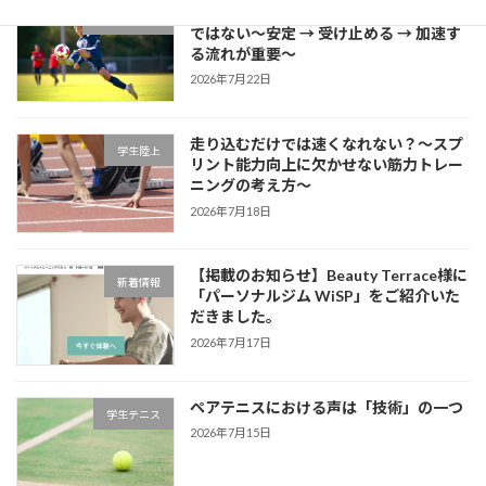
サッカーに必要な瞬発力は「筋力だけ」
学生サッカー
ではない～安定 → 受け止める → 加速す
る流れが重要～
2026年7月22日
走り込むだけでは速くなれない？～スプ
学生陸上
リント能力向上に欠かせない筋力トレー
ニングの考え方～
2026年7月18日
【掲載のお知らせ】Beauty Terrace様に
新着情報
「パーソナルジム WiSP」をご紹介いた
だきました。
2026年7月17日
ペアテニスにおける声は「技術」の一つ
学生テニス
2026年7月15日