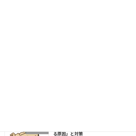
「頑張りたいのに、自信が持てない」
ウィスポの日常
新着!!
2026年8月3日
菓子パンは身体に良いのか？
健康的な身体作りブログ
2026年8月1日
成長する選手は「1プレーの中で修正で
学生野球
きる」～野球選手のための試合中成長思
考～
2026年7月27日
片足スクワットで分かる「膝が内側に入
学生ブログ
る原因」と対策