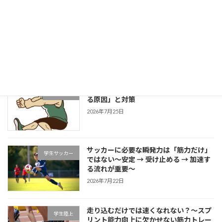
成長する選手は「1プレーの中で修正で
学生野球
きる」～野球選手のための試合中成長思
考～
2026年7月27日
片足スクワットで分かる「膝が内側に入
学生ブログ
る原因」と対策
2026年7月25日
サッカーに必要な瞬発力は「筋力だけ」
学生サッカー
ではない～安定 → 受け止める → 加速す
る流れが重要～
2026年7月22日
走り込むだけでは速くなれない？～スプ
学生陸上
リント能力向上に欠かせない筋力トレー