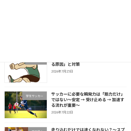
成長する選手は「1プレーの中で修正で
学生野球
きる」～野球選手のための試合中成長思
考～
2026年7月27日
片足スクワットで分かる「膝が内側に入
学生ブログ
る原因」と対策
2026年7月25日
サッカーに必要な瞬発力は「筋力だけ」
学生サッカー
ではない～安定 → 受け止める → 加速す
る流れが重要～
2026年7月22日
走り込むだけでは速くなれない？～スプ