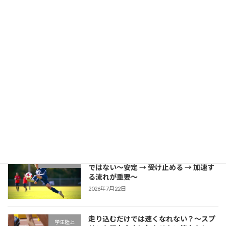
成長する選手は「1プレーの中で修正で
学生野球
きる」～野球選手のための試合中成長思
考～
2026年7月27日
片足スクワットで分かる「膝が内側に入
学生ブログ
る原因」と対策
2026年7月25日
サッカーに必要な瞬発力は「筋力だけ」
学生サッカー
ではない～安定 → 受け止める → 加速す
る流れが重要～
2026年7月22日
走り込むだけでは速くなれない？～スプ
学生陸上