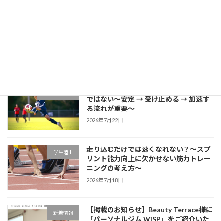
2026年7月27日
片足スクワットで分かる「膝が内側に入
学生ブログ
る原因」と対策
2026年7月25日
サッカーに必要な瞬発力は「筋力だけ」
学生サッカー
ではない～安定 → 受け止める → 加速す
る流れが重要～
2026年7月22日
走り込むだけでは速くなれない？～スプ
学生陸上
リント能力向上に欠かせない筋力トレー
ニングの考え方～
2026年7月18日
【掲載のお知らせ】Beauty Terrace様に
新着情報
「パーソナルジム WiSP」をご紹介いた