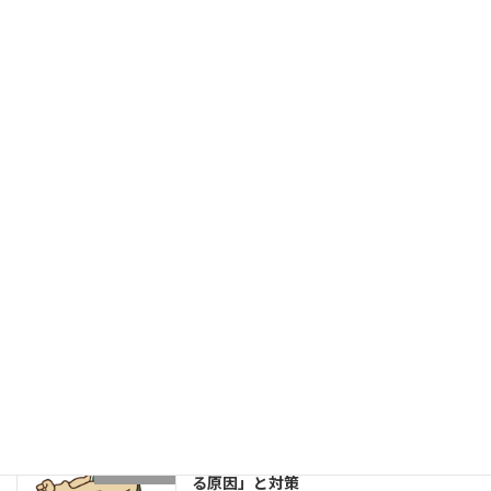
「頑張りたいのに、自信が持てない」
ウィスポの日常
新着!!
2026年8月3日
菓子パンは身体に良いのか？
健康的な身体作りブログ
2026年8月1日
成長する選手は「1プレーの中で修正で
学生野球
きる」～野球選手のための試合中成長思
考～
2026年7月27日
片足スクワットで分かる「膝が内側に入
学生ブログ
る原因」と対策