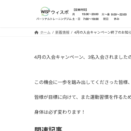
コ
ナ
ン
ビ
テ
ゲ
ン
ー
ツ
シ
ホーム
新着情報
4月の入会キャンペーン終了のお知
へ
ョ
ス
ン
キ
に
4月の入会キャンペーン、3名入会されました
ッ
移
プ
動
この機会に一歩を踏み出してくださった皆様
皆様が目標に向けて、また運動習慣を作るた
身体は必ず変わります！
関連記事