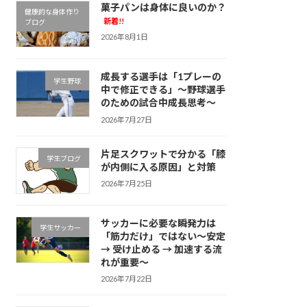
菓子パンは身体に良いのか？
健康的な身体作り
新着!!
ブログ
2026年8月1日
成長する選手は「1プレーの
学生野球
中で修正できる」～野球選手
のための試合中成長思考～
2026年7月27日
片足スクワットで分かる「膝
学生ブログ
が内側に入る原因」と対策
2026年7月25日
サッカーに必要な瞬発力は
学生サッカー
「筋力だけ」ではない～安定
→ 受け止める → 加速する流
れが重要～
2026年7月22日