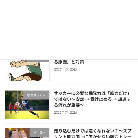
成長する選手は「1プレーの中で修正で
学生野球
きる」～野球選手のための試合中成長思
考～
2026年7月27日
片足スクワットで分かる「膝が内側に入
学生ブログ
る原因」と対策
2026年7月25日
サッカーに必要な瞬発力は「筋力だけ」
学生サッカー
ではない～安定 → 受け止める → 加速す
る流れが重要～
2026年7月22日
走り込むだけでは速くなれない？～スプ
学生陸上
リント能力向上に欠かせない筋力トレー