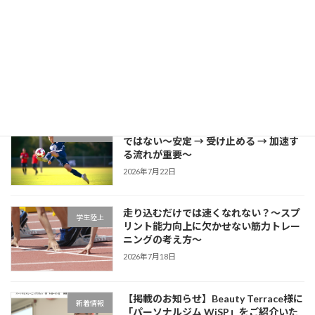
2026年7月27日
片足スクワットで分かる「膝が内側に入
学生ブログ
る原因」と対策
2026年7月25日
サッカーに必要な瞬発力は「筋力だけ」
学生サッカー
ではない～安定 → 受け止める → 加速す
る流れが重要～
2026年7月22日
走り込むだけでは速くなれない？～スプ
学生陸上
リント能力向上に欠かせない筋力トレー
ニングの考え方～
2026年7月18日
【掲載のお知らせ】Beauty Terrace様に
新着情報
「パーソナルジム WiSP」をご紹介いた