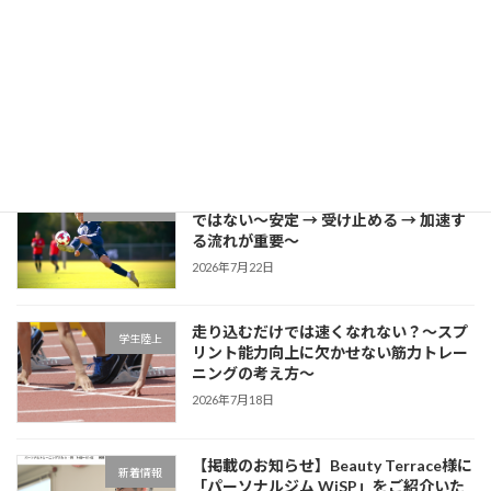
2026年7月27日
片足スクワットで分かる「膝が内側に入
学生ブログ
る原因」と対策
2026年7月25日
サッカーに必要な瞬発力は「筋力だけ」
学生サッカー
ではない～安定 → 受け止める → 加速す
る流れが重要～
2026年7月22日
走り込むだけでは速くなれない？～スプ
学生陸上
リント能力向上に欠かせない筋力トレー
ニングの考え方～
2026年7月18日
【掲載のお知らせ】Beauty Terrace様に
新着情報
「パーソナルジム WiSP」をご紹介いた