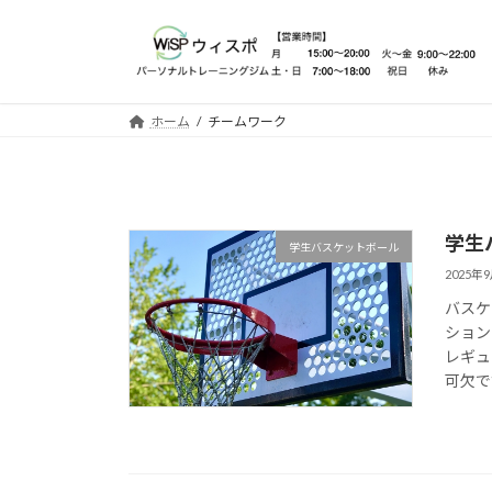
コ
ナ
ン
ビ
テ
ゲ
ン
ー
ツ
シ
ホーム
チームワーク
へ
ョ
ス
ン
キ
に
ッ
移
学生
プ
動
学生バスケットボール
2025年
バスケ
ション
レギュ
可欠で