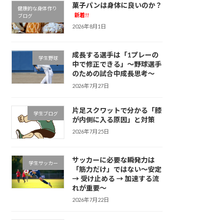
菓子パンは身体に良いのか？
健康的な身体作り
新着!!
ブログ
2026年8月1日
成長する選手は「1プレーの
学生野球
中で修正できる」～野球選手
のための試合中成長思考～
2026年7月27日
片足スクワットで分かる「膝
学生ブログ
が内側に入る原因」と対策
2026年7月25日
サッカーに必要な瞬発力は
学生サッカー
「筋力だけ」ではない～安定
→ 受け止める → 加速する流
れが重要～
2026年7月22日