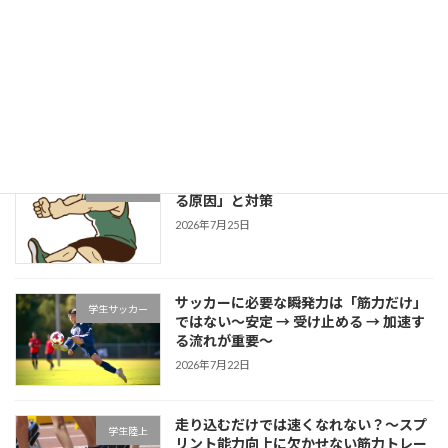
成長する選手は「1プレーの中で修正で
学生野球
きる」～野球選手のための試合中成長思
考～
2026年7月27日
片足スクワットで分かる「膝が内側に入
学生ブログ
る原因」と対策
2026年7月25日
サッカーに必要な瞬発力は「筋力だけ」
学生サッカー
ではない～安定 → 受け止める → 加速す
る流れが重要～
2026年7月22日
走り込むだけでは速くなれない？～スプ
学生陸上
リント能力向上に欠かせない筋力トレー