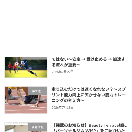
2026年7月27日
片足スクワットで分かる「膝が内側に入
学生ブログ
る原因」と対策
2026年7月25日
サッカーに必要な瞬発力は「筋力だけ」
学生サッカー
ではない～安定 → 受け止める → 加速す
る流れが重要～
2026年7月22日
走り込むだけでは速くなれない？～スプ
学生陸上
リント能力向上に欠かせない筋力トレー
ニングの考え方～
2026年7月18日
【掲載のお知らせ】Beauty Terrace様に
新着情報
「パーソナルジム WiSP」をご紹介いた