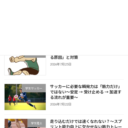
成長する選手は「1プレーの中で修正で
学生野球
きる」～野球選手のための試合中成長思
考～
2026年7月27日
片足スクワットで分かる「膝が内側に入
学生ブログ
る原因」と対策
2026年7月25日
サッカーに必要な瞬発力は「筋力だけ」
学生サッカー
ではない～安定 → 受け止める → 加速す
る流れが重要～
2026年7月22日
走り込むだけでは速くなれない？～スプ
学生陸上
リント能力向上に欠かせない筋力トレー