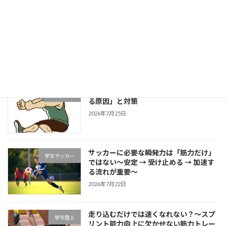
成長する選手は「1プレーの中で修正で
学生野球
きる」～野球選手のための試合中成長思
考～
2026年7月27日
片足スクワットで分かる「膝が内側に入
学生ブログ
る原因」と対策
2026年7月25日
サッカーに必要な瞬発力は「筋力だけ」
学生サッカー
ではない～安定 → 受け止める → 加速す
る流れが重要～
2026年7月22日
走り込むだけでは速くなれない？～スプ
学生陸上
リント能力向上に欠かせない筋力トレー