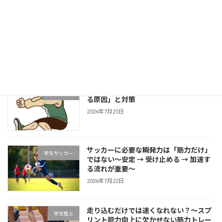
成長する選手は「1プレーの中で修正で
学生野球
きる」～野球選手のための試合中成長思
考～
2026年7月27日
片足スクワットで分かる「膝が内側に入
学生ブログ
る原因」と対策
2026年7月25日
サッカーに必要な瞬発力は「筋力だけ」
学生サッカー
ではない～安定 → 受け止める → 加速す
る流れが重要～
2026年7月22日
走り込むだけでは速くなれない？～スプ
学生陸上
リント能力向上に欠かせない筋力トレー