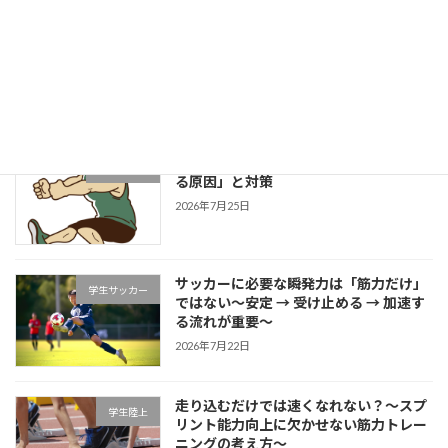
成長する選手は「1プレーの中で修正で
学生野球
きる」～野球選手のための試合中成長思
考～
2026年7月27日
片足スクワットで分かる「膝が内側に入
学生ブログ
る原因」と対策
2026年7月25日
サッカーに必要な瞬発力は「筋力だけ」
学生サッカー
ではない～安定 → 受け止める → 加速す
る流れが重要～
2026年7月22日
走り込むだけでは速くなれない？～スプ
学生陸上
リント能力向上に欠かせない筋力トレー
ニングの考え方～