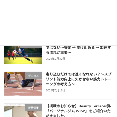
片足スクワットで分かる「膝が内側に入
学生ブログ
る原因」と対策
2026年7月25日
サッカーに必要な瞬発力は「筋力だけ」
学生サッカー
ではない～安定 → 受け止める → 加速す
る流れが重要～
2026年7月22日
走り込むだけでは速くなれない？～スプ
学生陸上
リント能力向上に欠かせない筋力トレー
ニングの考え方～
2026年7月18日
【掲載のお知らせ】Beauty Terrace様に
新着情報
「パーソナルジム WiSP」をご紹介いた
だきました。